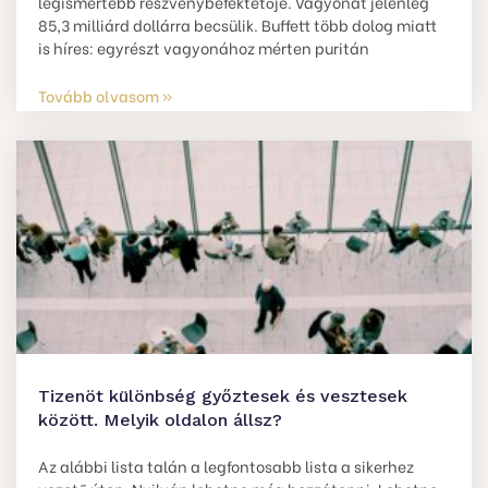
legismertebb részvénybefektetője. Vagyonát jelenleg
85,3 milliárd dollárra becsülik. Buffett több dolog miatt
is híres: egyrészt vagyonához mérten puritán
Tovább olvasom »
Tizenöt különbség győztesek és vesztesek
között. Melyik oldalon állsz?
Az alábbi lista talán a legfontosabb lista a sikerhez