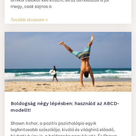
megy, csak sajnos a
Tovább olvasom »
Boldogság négy lépésben: használd az ABCD-
modellt!
Shawn Achor, a pozitív pszichológia egyik
legfontosabb szószólója, kiváló és világhírű előadó,
hívhatjuk úgy is, a boldogság nagykövete. És Shawn