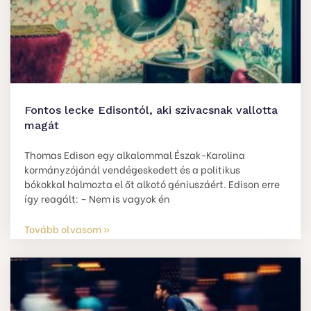
Fontos lecke Edisontól, aki szivacsnak vallotta
magát
Thomas Edison egy alkalommal Észak-Karolina
kormányzójánál vendégeskedett és a politikus
bókokkal halmozta el őt alkotó géniuszáért. Edison erre
így reagált: – Nem is vagyok én
Tovább olvasom »