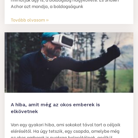
Achor azt mondja, a boldogságunk
Tovább olvasom »
A hiba, amit még az okos emberek is
elkövetnek
Van egy gyakori hiba, ami sokakat távol tart a céljaik
elérésétől. Ha úgy tetszik, egy csapda, amelybe még
az okos emberek is gyakran belesétálnak, anélkül,