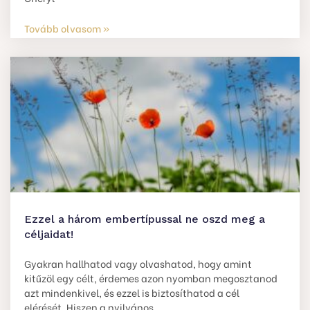
Tovább olvasom »
Ezzel a három embertípussal ne oszd meg a
céljaidat!
Gyakran hallhatod vagy olvashatod, hogy amint
kitűzöl egy célt, érdemes azon nyomban megosztanod
azt mindenkivel, és ezzel is biztosíthatod a cél
elérését. Hiszen a nyilvános