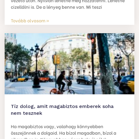
vezető úton. Nyilván lehetne még hozzátenni. Lehetne
cizellálni is. De a lényeg benne van. Mi teszi
Tovább olvasom »
Tíz dolog, amit magabiztos emberek soha
nem tesznek
Ha magabiztos vagy, valahogy könnyebben
összejönnek a dolgaid. Ha bízol magadban, bízol a