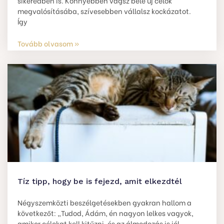
sikeredben is. Könnyebben vágsz bele új célok
megvalósításába, szívesebben vállalsz kockázatot.
Így
Tovább olvasom »
Tíz tipp, hogy be is fejezd, amit elkezdtél
Négyszemközti beszélgetésekben gyakran hallom a
következőt: „Tudod, Ádám, én nagyon lelkes vagyok,
amikor célokat kell kitűzni, és az álmodozás is jól