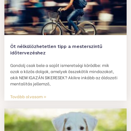
Öt nélkülözhetetlen tipp a mesterszintű
időtervezéshez
Gondolj csak bele a saját ismeretségi körödbe: mik
azok a közös dolgok, amelyek összekötik mindazokat,
akik NEM IGAZÁN SIKERESEK? Akikre inkább az áldozati
mentalitás jellemző,
Tovább olvasom »