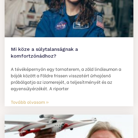
Mi köze a súlytalanságnak a
komfortzónádhoz?
A tévéképernyőn egy tornaterem, a zöld linóleumon a
bóják között a Földre frissen visszatért űrhajósnő
próbálgatja az izomerejét, a teljesítményét és az
egyensúlyérzékét. A riporter
Tovább olvasom »