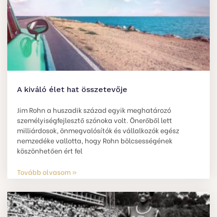
A kiváló élet hat összetevője
Jim Rohn a huszadik század egyik meghatározó
személyiségfejlesztő szónoka volt. Önerőből lett
milliárdosok, önmegvalósítók és vállalkozók egész
nemzedéke vallotta, hogy Rohn bölcsességének
köszönhetően ért fel
Tovább olvasom »