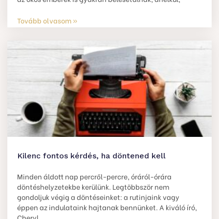
Tovább olvasom »
Kilenc fontos kérdés, ha döntened kell
Minden áldott nap percről-percre, óráról-órára
döntéshelyzetekbe kerülünk. Legtöbbször nem
gondoljuk végig a döntéseinket: a rutinjaink vagy
éppen az indulataink hajtanak bennünket. A kiváló író,
Cheryl