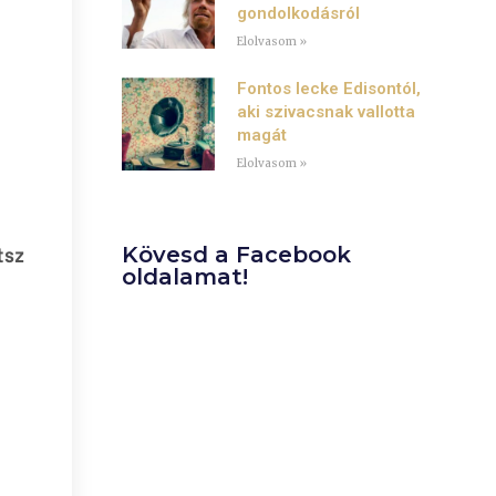
gondolkodásról
Elolvasom »
Fontos lecke Edisontól,
aki szivacsnak vallotta
magát
Elolvasom »
tsz
Kövesd a Facebook
oldalamat!