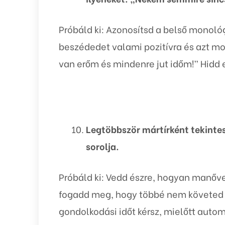
Próbáld ki: Azonosítsd a belső monoló
beszédedet valami pozitívra és azt 
van erőm és mindenre jut időm!” Hidd e
Legtöbbször mártírként tekinte
sorolja.
Próbáld ki: Vedd észre, hogyan manőv
fogadd meg, hogy többé nem követed el
gondolkodási időt kérsz, mielőtt aut