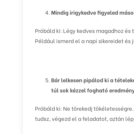
Mindig irigykedve figyeled máso
Próbáld ki: Légy kedves magadhoz és 
Például ismerd el a napi sikereidet é
Bár lelkesen pipálod ki a tétel
túl sok kézzel fogható eredmény
Próbáld ki: Ne törekedj tökéletességr
tudsz, végezd el a feladatot, aztán lép