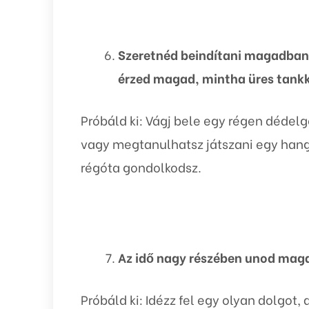
Szeretnéd beindítani magadban 
érzed magad, mintha üres tankk
Próbáld ki: Vágj bele egy régen dédelg
vagy megtanulhatsz játszani egy hangs
régóta gondolkodsz.
Az idő nagy részében unod mag
Próbáld ki: Idézz fel egy olyan dolgot, 