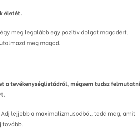
k életét.
tégy meg legalább egy pozitív dolgot magadért.
s jutalmazd meg magad.
eket a tevékenységlistádról, mégsem tudsz felmutatn
t.
e. Adj lejjebb a maximalizmusodból, tedd meg, amit
j tovább.