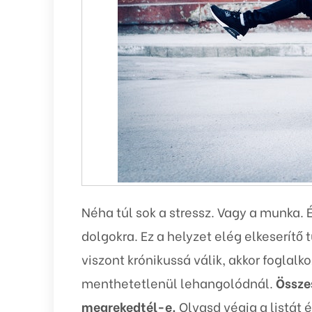
Néha túl sok a stressz. Vagy a munka. 
dolgokra. Ez a helyzet elég elkeserítő 
viszont krónikussá válik, akkor foglalk
menthetetlenül lehangolódnál.
Össze
megrekedtél-e.
Olvasd végig a listát 