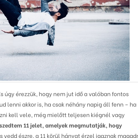
És úgy érezzük, hogy nem jut idő a valóban fontos
tud lenni akkor is, ha csak néhány napig áll fenn – ha
ozni kell vele, még mielőtt teljesen kiégnél vagy
szedtem 11 jelet, amelyek megmutatják, hogy
és vedd észre, a 11 körül hányat érzel igaznak magadr