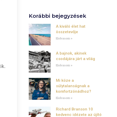
Korábbi bejegyzések
A kiváló élet hat
összetevője
Elolvasom »
A bajnok, akinek
csodájára járt a világ
ik.
Elolvasom »
Mi köze a
súlytalanságnak a
komfortzónádhoz?
Elolvasom »
Richard Branson 10
kedvenc idézete az újító