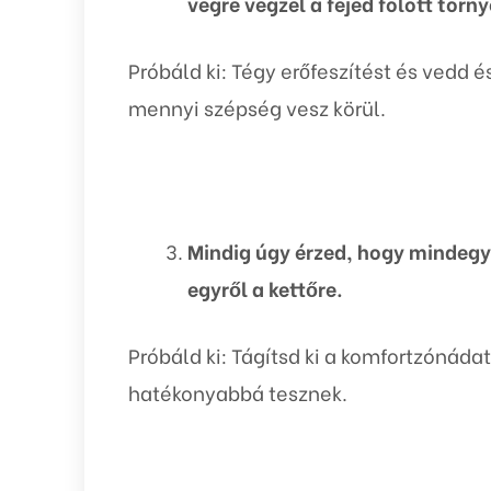
végre végzel a fejed fölött torn
Próbáld ki: Tégy erőfeszítést és vedd 
mennyi szépség vesz körül.
Mindig úgy érzed, hogy mindegy
egyről a kettőre.
Próbáld ki: Tágítsd ki a komfortzónáda
hatékonyabbá tesznek.