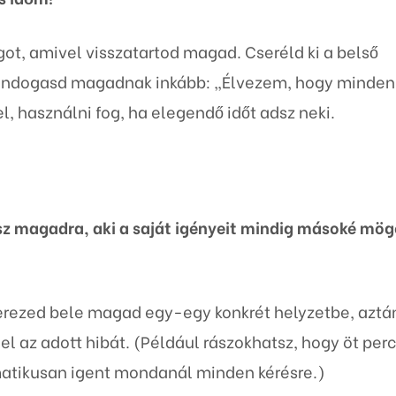
got, amivel visszatartod magad. Cseréld ki a belső
mondogasd magadnak inkább: „Élvezem, hogy minden
l, használni fog, ha elegendő időt adsz neki.
sz magadra, aki a saját igényeit mindig másoké mög
erezed bele magad egy-egy konkrét helyzetbe, aztá
 az adott hibát. (Például rászokhatsz, hogy öt perc
omatikusan igent mondanál minden kérésre.)