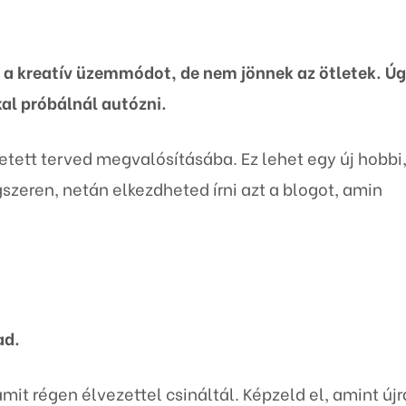
a kreatív üzemmódot, de nem jönnek az ötletek. Ú
al próbálnál autózni.
etett terved megvalósításába. Ez lehet egy új hobbi
zeren, netán elkezdheted írni azt a blogot, amin
ad.
amit régen élvezettel csináltál. Képzeld el, amint újr