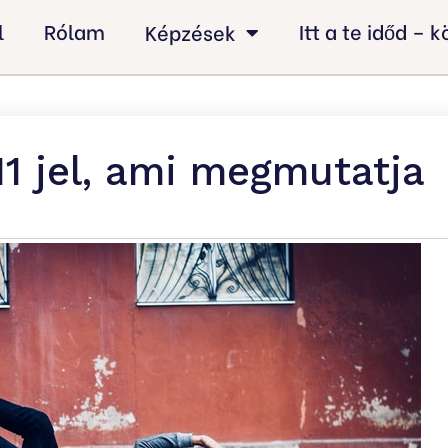
l
Rólam
Itt a te időd – 
Képzések
1 jel, ami megmutatja