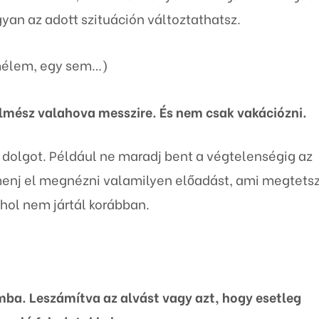
yan az adott szituáción változtathatsz.
emélem, egy sem…)
elmész valahova messzire. És nem csak vakációzni.
n dolgot. Például ne maradj bent a végtelenségig az
menj el megnézni valamilyen előadást, ami megtetsz
ahol nem jártál korábban.
ba. Leszámítva az alvást vagy azt, hogy esetleg