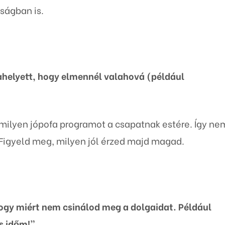
ságban is.
helyett, hogy elmennél valahová (például
lamilyen jópofa programot a csapatnak estére. Így ne
 Figyeld meg, milyen jól érzed majd magad.
hogy miért nem csinálod meg a dolgaidat. Például
s időm!”