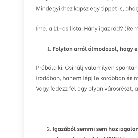
Mindegyikhez kapsz egy tippet is, ahog
Íme, a 11-es lista. Hány igaz rád? (R
Folyton arról álmodozol, hogy 
Próbáld ki: Csinálj valamilyen spontá
irodában, hanem lépj le korábban és 
Vagy fedezz fel egy olyan városrészt, 
Igazából semmi sem hoz izgalom