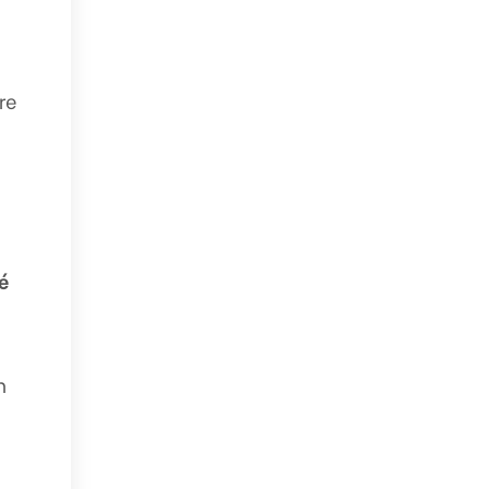
re
é
n