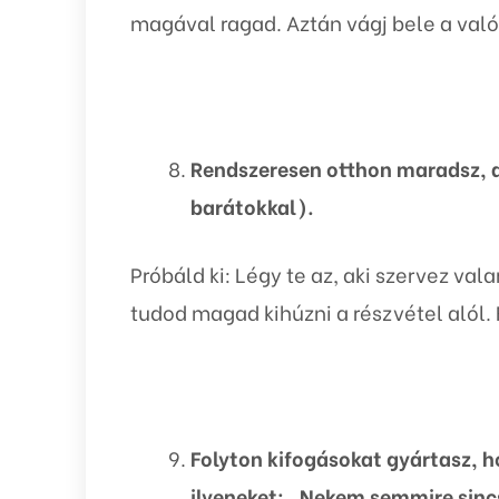
magával ragad. Aztán vágj bele a való
Rendszeresen otthon maradsz, a
barátokkal).
Próbáld ki: Légy te az, aki szervez va
tudod magad kihúzni a részvétel alól.
Folyton kifogásokat gyártasz, 
ilyeneket: „Nekem semmire sinc