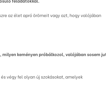
yosuló feladatokkal.
észre az élet apró örömeit vagy azt, hogy valójában
, milyen keményen próbálkozol, valójában sosem ju
t és végy fel olyan új szokásokat, amelyek