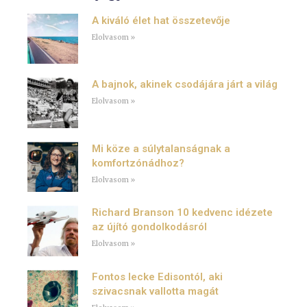
A kiváló élet hat összetevője
Elolvasom »
A bajnok, akinek csodájára járt a világ
Elolvasom »
Mi köze a súlytalanságnak a
komfortzónádhoz?
Elolvasom »
Richard Branson 10 kedvenc idézete
az újító gondolkodásról
Elolvasom »
Fontos lecke Edisontól, aki
szivacsnak vallotta magát