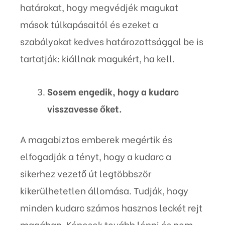
határokat, hogy megvédjék magukat
mások túlkapásaitól és ezeket a
szabályokat kedves határozottsággal be is
tartatják: kiállnak magukért, ha kell.
Sosem engedik, hogy a kudarc
visszavesse őket.
A magabiztos emberek megértik és
elfogadják a tényt, hogy a kudarc a
sikerhez vezető út legtöbbször
kikerülhetetlen állomása. Tudják, hogy
minden kudarc számos hasznos leckét rejt
magában. Képesek tovább lépni és nem