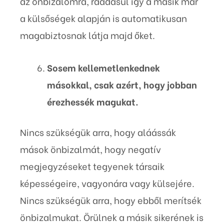
az önbizalomra, ráadásul így a másik már
a külsőségek alapján is automatikusan
magabiztosnak látja majd őket.
Sosem kellemetlenkednek
másokkal, csak azért, hogy jobban
érezhessék magukat.
Nincs szükségük arra, hogy aláássák
mások önbizalmát, hogy negatív
megjegyzéseket tegyenek társaik
képességeire, vagyonára vagy külsejére.
Nincs szükségük arra, hogy ebből merítsék
önbizalmukat. Örülnek a másik sikerének is