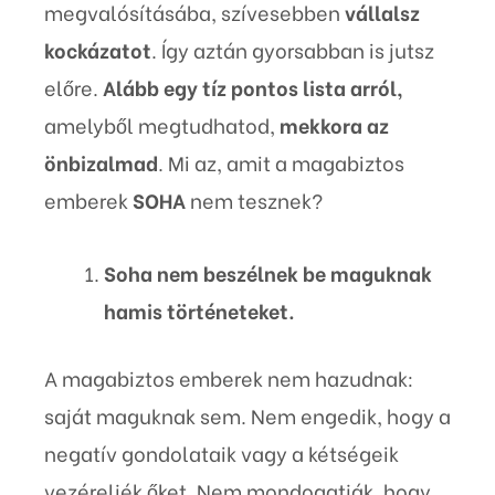
megvalósításába, szívesebben
vállalsz
kockázatot
. Így aztán gyorsabban is jutsz
előre.
Alább egy tíz pontos lista arról,
amelyből megtudhatod,
mekkora az
önbizalmad
. Mi az, amit a magabiztos
emberek
SOHA
nem tesznek?
Soha nem beszélnek be maguknak
hamis történeteket.
A magabiztos emberek nem hazudnak:
saját maguknak sem. Nem engedik, hogy a
negatív gondolataik vagy a kétségeik
vezéreljék őket. Nem mondogatják, hogy