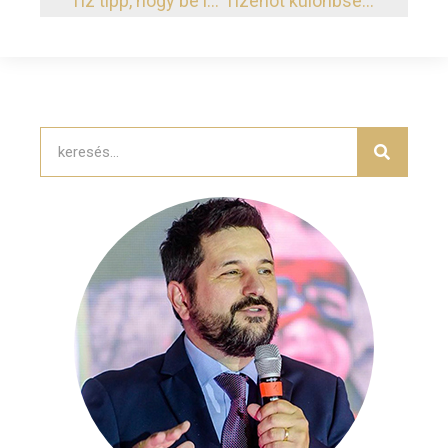
Tíz tipp, hogy be is fejezd, amit elkezdtél
Tizenöt különbség győztesek és vesztesek között. Melyik oldalon állsz?