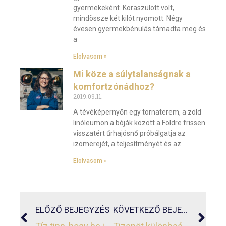
gyermekeként. Koraszülött volt,
mindössze két kilót nyomott. Négy
évesen gyermekbénulás támadta meg és
a
Elolvasom »
Mi köze a súlytalanságnak a
komfortzónádhoz?
2019.09.11.
A tévéképernyőn egy tornaterem, a zöld
linóleumon a bóják között a Földre frissen
visszatért űrhajósnő próbálgatja az
izomerejét, a teljesítményét és az
Elolvasom »
ELŐZŐ BEJEGYZÉS
KÖVETKEZŐ BEJEGYZÉS