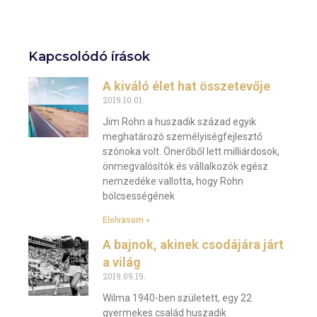
Kapcsolódó írások
A kiváló élet hat összetevője
2019.10.01.
Jim Rohn a huszadik század egyik
meghatározó személyiségfejlesztő
szónoka volt. Önerőből lett milliárdosok,
önmegvalósítók és vállalkozók egész
nemzedéke vallotta, hogy Rohn
bölcsességének
Elolvasom »
A bajnok, akinek csodájára járt
a világ
2019.09.19.
Wilma 1940-ben született, egy 22
gyermekes család huszadik