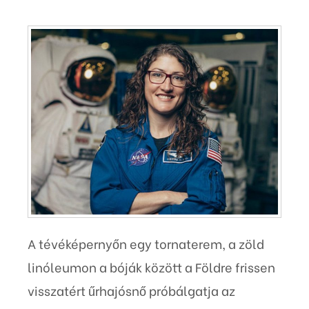
A tévéképernyőn egy tornaterem, a zöld
linóleumon a bóják között a Földre frissen
visszatért űrhajósnő próbálgatja az