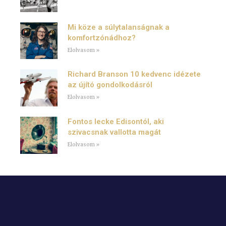
Mi köze a súlytalanságnak a
komfortzónádhoz?
Elolvasom »
Richard Branson 10 kedvenc idézete
az újító gondolkodásról
Elolvasom »
Fontos lecke Edisontól, aki
szivacsnak vallotta magát
Elolvasom »
Kövesd a Facebook oldalamat!