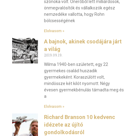
szónoka volt. Önerőből lett milliárdosok,
önmegvalósítók és vállalkozók egész
nemzedéke vallotta, hogy Rohn
bölcsességének
Elolvasom »
A bajnok, akinek csodájára járt
a világ
2019.09.19.
Wilma 1940-ben született, egy 22
gyermekes család huszadik
gyermekeként. Koraszülött volt,
mindössze két kilót nyomott. Négy
évesen gyermekbénulás támadta meg és
a
Elolvasom »
Richard Branson 10 kedvenc
idézete az újító
gondolkodásról