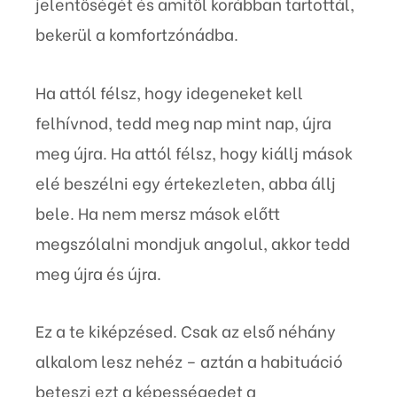
jelentőségét és amitől korábban tartottál,
bekerül a komfortzónádba.
Ha attól félsz, hogy idegeneket kell
felhívnod, tedd meg nap mint nap, újra
meg újra. Ha attól félsz, hogy kiállj mások
elé beszélni egy értekezleten, abba állj
bele. Ha nem mersz mások előtt
megszólalni mondjuk angolul, akkor tedd
meg újra és újra.
Ez a te kiképzésed. Csak az első néhány
alkalom lesz nehéz – aztán a habituáció
beteszi ezt a képességedet a