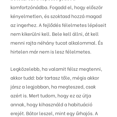
komfortzónádba. Fogadd el, hogy először
kényelmetlen, és szoktasd hozzá magad
az ingerhez. A fejlődés félelmetes lépéseit
nem kikerülni kell. Bele kell állni, át kell
menni rajta néhány tucat alkalommal. És
hirtelen már nem is lesz félelmetes.
Legközelebb, ha valamit félsz megtenni,
akkor tudd: bár tartasz tőle, mégis akkor
jársz a legjobban, ha megteszed, csak
azért is. Mert tudom, hogy ez az útja
annak, hogy kihasználd a habituáció
erejét. Bátor leszel, mint egy űrhajós. A