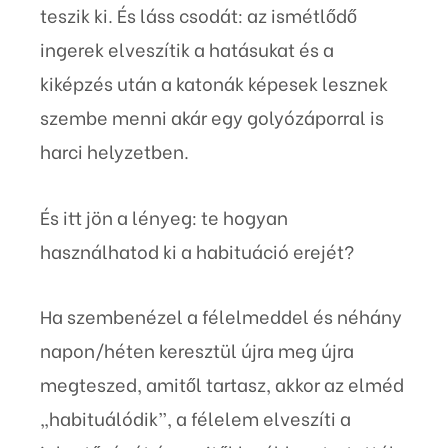
teszik ki. És láss csodát: az ismétlődő
ingerek elveszítik a hatásukat és a
kiképzés után a katonák képesek lesznek
szembe menni akár egy golyózáporral is
harci helyzetben.
És itt jön a lényeg: te hogyan
használhatod ki a habituáció erejét?
Ha szembenézel a félelmeddel és néhány
napon/héten keresztül újra meg újra
megteszed, amitől tartasz, akkor az elméd
„habituálódik”, a félelem elveszíti a