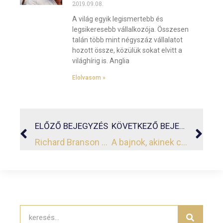
2019.09.08.
A világ egyik legismertebb és
legsikeresebb vállalkozója. Összesen
talán több mint négyszáz vállalatot
hozott össze, közülük sokat elvitt a
világhírig is. Anglia
Elolvasom »
ELŐZŐ BEJEGYZÉS
KÖVETKEZŐ BEJEGYZÉS
Richard Branson 10 kedvenc idézete az újító gondolkodásról
A bajnok, akinek csodájára járt a világ