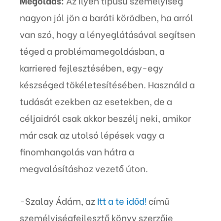
Megoldás:
Az ilyen típusú személyiség
nagyon jól jön a baráti körödben, ha arról
van szó, hogy a lényeglátásával segítsen
téged a problémamegoldásban, a
karriered fejlesztésében, egy-egy
készséged tökéletesítésében. Használd a
tudását ezekben az esetekben, de a
céljaidról csak akkor beszélj neki, amikor
már csak az utolsó lépések vagy a
finomhangolás van hátra a
megvalósításhoz vezető úton.
-Szalay Ádám, az
Itt a te időd!
című
személyiségfejlesztő könyv szerzője