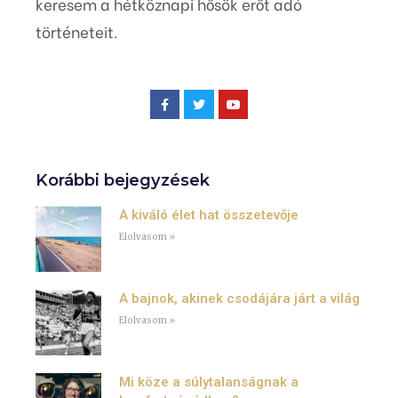
keresem a hétköznapi hősök erőt adó
történeteit.
Korábbi bejegyzések
A kiváló élet hat összetevője
Elolvasom »
A bajnok, akinek csodájára járt a világ
Elolvasom »
Mi köze a súlytalanságnak a