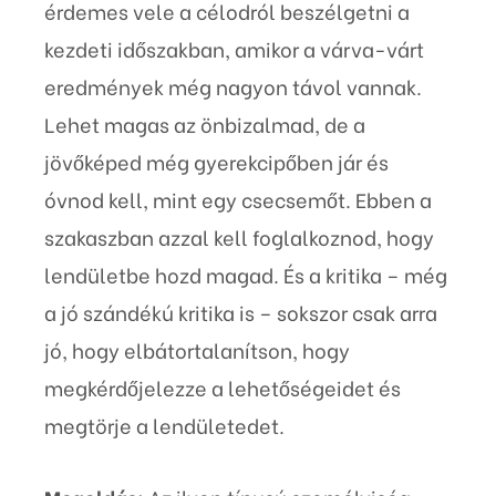
érdemes vele a célodról beszélgetni a
kezdeti időszakban, amikor a várva-várt
eredmények még nagyon távol vannak.
Lehet magas az önbizalmad, de a
jövőképed még gyerekcipőben jár és
óvnod kell, mint egy csecsemőt. Ebben a
szakaszban azzal kell foglalkoznod, hogy
lendületbe hozd magad. És a kritika – még
a jó szándékú kritika is – sokszor csak arra
jó, hogy elbátortalanítson, hogy
megkérdőjelezze a lehetőségeidet és
megtörje a lendületedet.