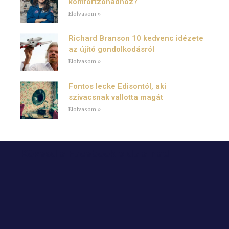
komfortzónádhoz?
Elolvasom »
Richard Branson 10 kedvenc idézete
az újító gondolkodásról
Elolvasom »
Fontos lecke Edisontól, aki
szivacsnak vallotta magát
Elolvasom »
Kövesd a Facebook oldalamat!