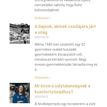
önmegvalósítók és vállalkozók egész
nemzedéke vallotta, hogy Rohn
bölcsességének
Elolvasom »
A bajnok, akinek csodájára járt
a világ
2019.09.19.
Wilma 1940-ben született, egy 22
gyermekes család huszadik
gyermekeként. Koraszülött volt,
mindössze két kilót nyomott. Négy
évesen gyermekbénulás támadta meg és
a
Elolvasom »
Mi köze a súlytalanságnak a
komfortzónádhoz?
2019.09.11.
A tévéképernyőn egy tornaterem, a zöld