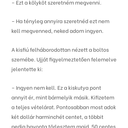
– Ezt a kölyköt szeretném megvenni.
– Ha tényleg annyira szeretnéd ezt nem
kell megvenned, neked adom ingyen.
A kisfiú felháborodottan nézett a boltos
szemébe. Ujját figyelmeztetően felemelve
jelentette ki:
– Ingyen nem kell. Ez a kiskutya pont
annyit ér, mint bármelyik másik. Kifizetem
a teljes vételárat. Pontosabban most adok
két dollár harminchét centet, a többit
pedig havonta törlesztem majd, 50 centes