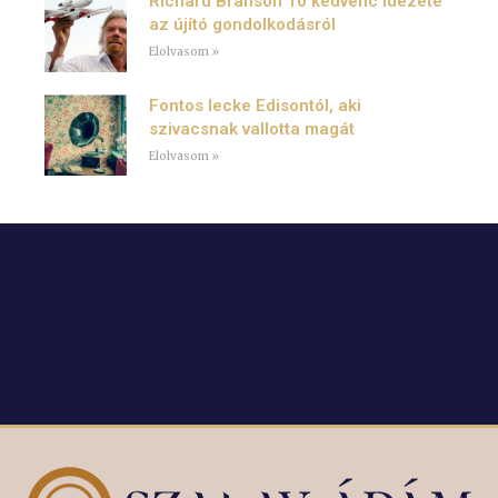
Richard Branson 10 kedvenc idézete
az újító gondolkodásról
Elolvasom »
Fontos lecke Edisontól, aki
szivacsnak vallotta magát
Elolvasom »
Kövesd a Facebook oldalamat!