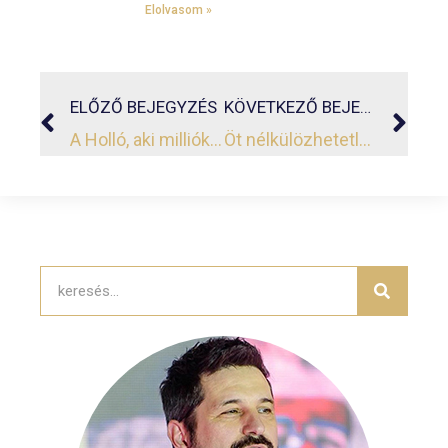
Elolvasom »
ELŐZŐ BEJEGYZÉS
KÖVETKEZŐ BEJEGYZÉS
A Holló, aki milliókat inspirált
Öt nélkülözhetetlen tipp a mesterszintű időtervezéshez