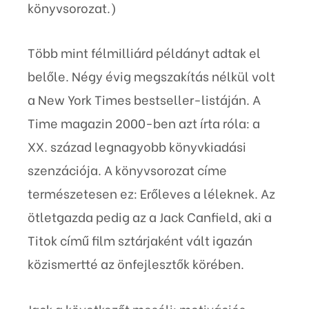
könyvsorozat.)
Több mint félmilliárd példányt adtak el
belőle. Négy évig megszakítás nélkül volt
a New York Times bestseller-listáján. A
Time magazin 2000-ben azt írta róla: a
XX. század legnagyobb könyvkiadási
szenzációja. A könyvsorozat címe
természetesen ez: Erőleves a léleknek. Az
ötletgazda pedig az a Jack Canfield, aki a
Titok című film sztárjaként vált igazán
közismertté az önfejlesztők körében.
Jack a következőt meséli: motivációs