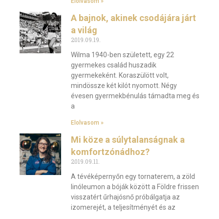
Elolvasom »
A bajnok, akinek csodájára járt
a világ
2019.09.19.
Wilma 1940-ben született, egy 22
gyermekes család huszadik
gyermekeként. Koraszülött volt,
mindössze két kilót nyomott. Négy
évesen gyermekbénulás támadta meg és
a
Elolvasom »
Mi köze a súlytalanságnak a
komfortzónádhoz?
2019.09.11.
A tévéképernyőn egy tornaterem, a zöld
linóleumon a bóják között a Földre frissen
visszatért űrhajósnő próbálgatja az
izomerejét, a teljesítményét és az