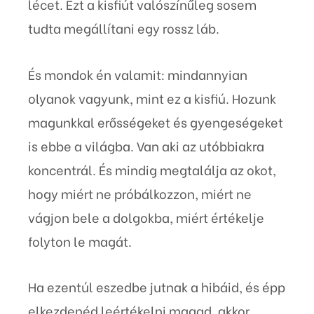
lécet. Ezt a kisfiút valószínűleg sosem
tudta megállítani egy rossz láb.
És mondok én valamit: mindannyian
olyanok vagyunk, mint ez a kisfiú. Hozunk
magunkkal erősségeket és gyengeségeket
is ebbe a világba. Van aki az utóbbiakra
koncentrál. És mindig megtalálja az okot,
hogy miért ne próbálkozzon, miért ne
vágjon bele a dolgokba, miért értékelje
folyton le magát.
Ha ezentúl eszedbe jutnak a hibáid, és épp
elkezdenéd leértékelni magad, akkor