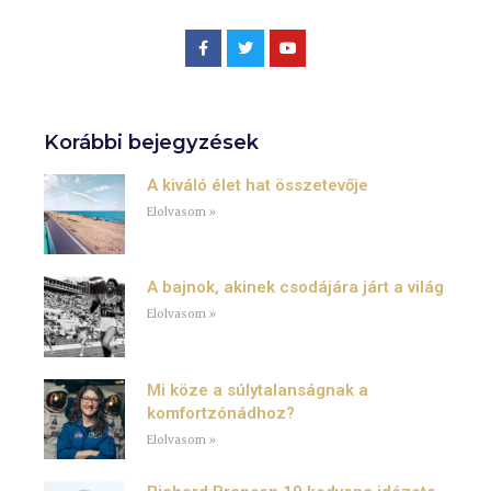
Korábbi bejegyzések
A kiváló élet hat összetevője
Elolvasom »
A bajnok, akinek csodájára járt a világ
Elolvasom »
Mi köze a súlytalanságnak a
komfortzónádhoz?
Elolvasom »