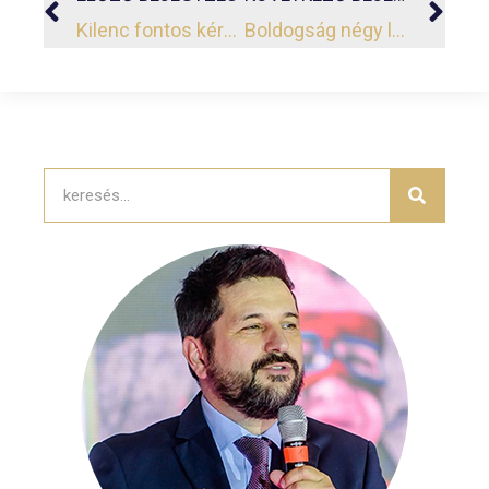
Kilenc fontos kérdés, ha döntened kell
Boldogság négy lépésben: használd az ABCD-modellt!