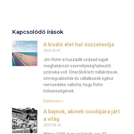
Kapcsolódó írások
A kiváló élet hat összetevője
2019.10.01.
Jim Rohn a huszadik század egyik
meghatározó személyiségfejlesztő
szónoka volt. Önerőből lett milliárdosok,
önmegvalósítók és vállalkozók egész
nemzedéke vallotta, hogy Rohn
bölcsességének
Elolvasom »
A bajnok, akinek csodájára járt
a világ
2019.09.19.