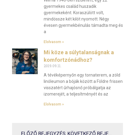
Wilma 1940-ben született, egy 22
gyermekes család huszadik
gyermekeként. Koraszülött volt,
mindössze két kilót nyomott. Négy
évesen gyermekbénulás támadta meg és
a
Elolvasom »
Mi köze a súlytalanságnak a
komfortzónádhoz?
2019.09.11.
A tévéképernyőn egy tornaterem, a zöld
linóleumon a bóják között a Földre frissen
visszatért űrhajósnő próbálgatja az
izomerejét, a teljesítményét és az
Elolvasom »
ELŐZŐ BEJEGYZÉS
KÖVETKEZŐ BEJEGYZÉS