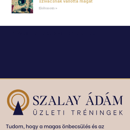
szivacsnak vallotta magát
Elolvasom »
Kövesd a Facebook oldalamat!
Tudom, hogy a magas önbecsülés és az