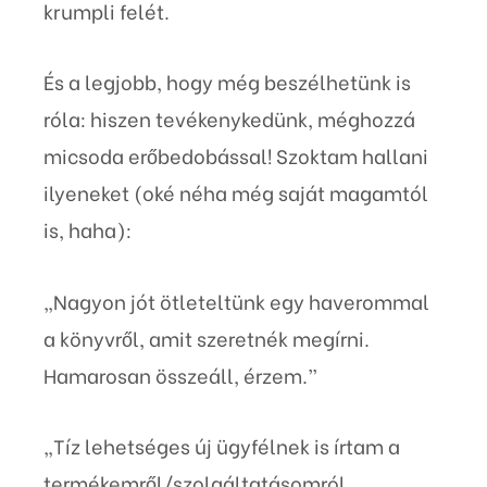
krumpli felét.
És a legjobb, hogy még beszélhetünk is
róla: hiszen tevékenykedünk, méghozzá
micsoda erőbedobással! Szoktam hallani
ilyeneket (oké néha még saját magamtól
is, haha):
„Nagyon jót ötleteltünk egy haverommal
a könyvről, amit szeretnék megírni.
Hamarosan összeáll, érzem.”
„Tíz lehetséges új ügyfélnek is írtam a
termékemről/szolgáltatásomról.