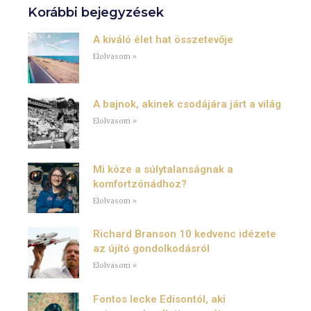
Korábbi bejegyzések
A kiváló élet hat összetevője
Elolvasom »
A bajnok, akinek csodájára járt a világ
Elolvasom »
Mi köze a súlytalanságnak a
komfortzónádhoz?
Elolvasom »
Richard Branson 10 kedvenc idézete
az újító gondolkodásról
Elolvasom »
Fontos lecke Edisontól, aki