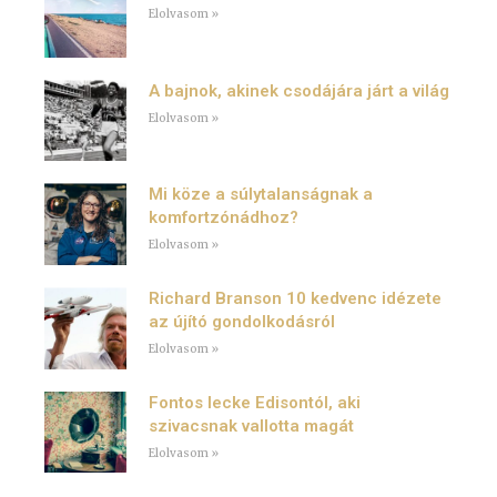
Elolvasom »
A bajnok, akinek csodájára járt a világ
Elolvasom »
Mi köze a súlytalanságnak a
komfortzónádhoz?
Elolvasom »
Richard Branson 10 kedvenc idézete
az újító gondolkodásról
Elolvasom »
Fontos lecke Edisontól, aki
szivacsnak vallotta magát
Elolvasom »