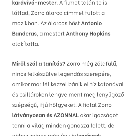
kardvívó-mester
. A filmet talán te is
láttad, Zorro álarca címmel futott a
mozikban. Az álarcos hőst
Antonio
Banderas
, a mestert
Anthony Hopkins
alakította.
Miről szól a tanítás?
Zorro még zöldfülű,
nincs felkészülve legendás szerepére,
amikor már fél kézzel bánik el tíz katonával
és csillárokon lengve ment meg lenyűgöző
szépségű, ifjú hölgyeket. A fiatal Zorro
látványosan és AZONNAL
akar igazságot
tenni a világ minden gonosza felett, de
ehhez sajnos még úgy is
kevésnek