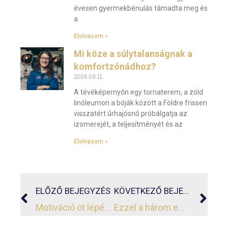
évesen gyermekbénulás támadta meg és
a
Elolvasom »
Mi köze a súlytalanságnak a
komfortzónádhoz?
2019.09.11.
A tévéképernyőn egy tornaterem, a zöld
linóleumon a bóják között a Földre frissen
visszatért űrhajósnő próbálgatja az
izomerejét, a teljesítményét és az
Elolvasom »
ELŐZŐ BEJEGYZÉS
KÖVETKEZŐ BEJEGYZÉS
Motiváció öt lépésben
Ezzel a három embertípussal ne oszd meg a céljaidat!