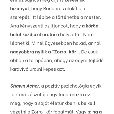
bizonyul
, hogy Banderas alakítja a
szerepét. Itt lép be a történetbe a mester.
Arra kényszeríti az ifjoncot, hogy
a körön
belül kezdje el uralni
a helyzetet. Nem
léphet ki. Minél ügyesebben halad, annál
nagyobbra nyílik a “Zorro-kör”.
De csak
abban a tempóban, ahogy az egyre fejlődő
kardvívó uralni képes azt.
Shawn Achor
, a pozitív pszichológia egyik
fontos szószólója úgy fogalmazta ezt
meg, hogy a saját életünkben is be kell
vezetni a Zorro-kör fogalmát. Vagyis:
ha a