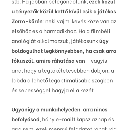
stb. Ha jobban belegondolunk,
ezek közül
a tényezők közül kettő kívül esik a játékos
Zorro-körén
: neki vajmi kevés köze van az
elsőhöz és a harmadikhoz. Ha a filmbéli
analógiát alkalmazzuk, játékosunk
úgy
boldogulhat legkönnyebben, ha csak arra
fókuszál, amire ráhatása van
– vagyis
arra, hogy a legtökéletesebben dobjon, a
labda a lehető legoptimálisabb szögben
és sebességgel hagyja el a kezét.
Ugyanígy a munkahelyeden
: arra
nincs
befolyásod
, hány e-mailt kapsz aznap és
arra sem, ezek mennyi feladatot rónak rád.