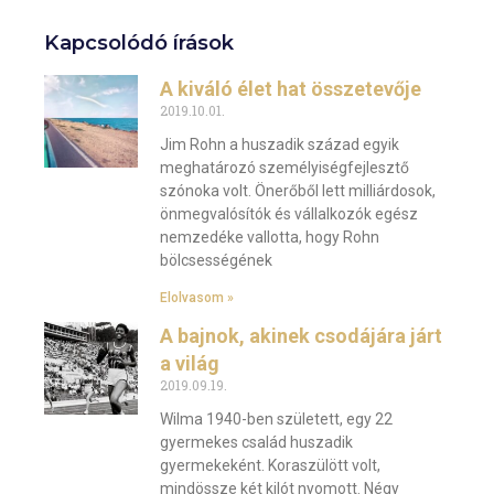
Kapcsolódó írások
A kiváló élet hat összetevője
2019.10.01.
Jim Rohn a huszadik század egyik
meghatározó személyiségfejlesztő
szónoka volt. Önerőből lett milliárdosok,
önmegvalósítók és vállalkozók egész
nemzedéke vallotta, hogy Rohn
bölcsességének
Elolvasom »
A bajnok, akinek csodájára járt
a világ
2019.09.19.
Wilma 1940-ben született, egy 22
gyermekes család huszadik
gyermekeként. Koraszülött volt,
mindössze két kilót nyomott. Négy