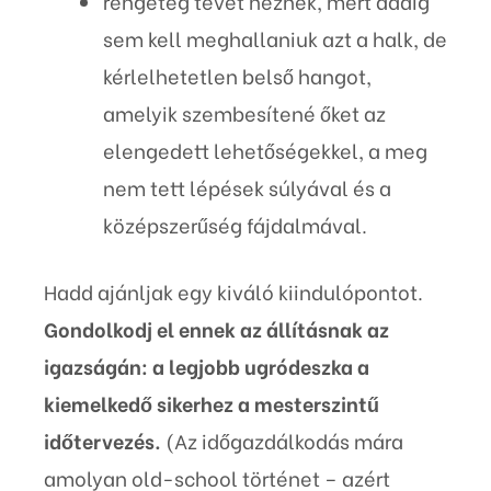
rengeteg tévét néznek, mert addig
sem kell meghallaniuk azt a halk, de
kérlelhetetlen belső hangot,
amelyik szembesítené őket az
elengedett lehetőségekkel, a meg
nem tett lépések súlyával és a
középszerűség fájdalmával.
Hadd ajánljak egy kiváló kiindulópontot.
Gondolkodj el ennek az állításnak az
igazságán: a legjobb ugródeszka a
kiemelkedő sikerhez a mesterszintű
időtervezés.
(Az időgazdálkodás mára
amolyan old-school történet – azért