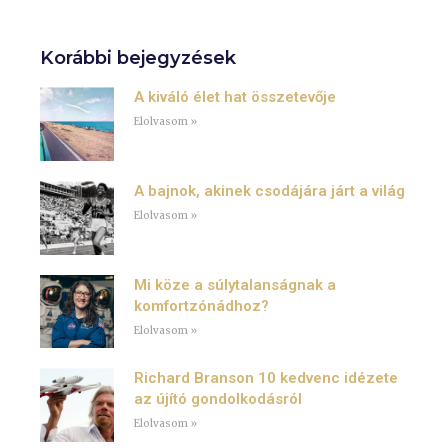
Korábbi bejegyzések
A kiváló élet hat összetevője
Elolvasom »
A bajnok, akinek csodájára járt a világ
Elolvasom »
Mi köze a súlytalanságnak a
komfortzónádhoz?
Elolvasom »
Richard Branson 10 kedvenc idézete
az újító gondolkodásról
Elolvasom »