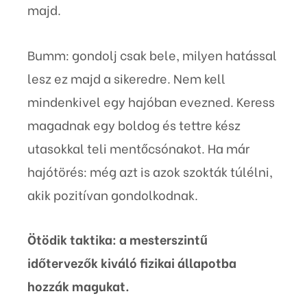
majd.
Bumm: gondolj csak bele, milyen hatással
lesz ez majd a sikeredre. Nem kell
mindenkivel egy hajóban evezned. Keress
magadnak egy boldog és tettre kész
utasokkal teli mentőcsónakot. Ha már
hajótörés: még azt is azok szokták túlélni,
akik pozitívan gondolkodnak.
Ötödik taktika: a mesterszintű
időtervezők kiváló fizikai állapotba
hozzák magukat.