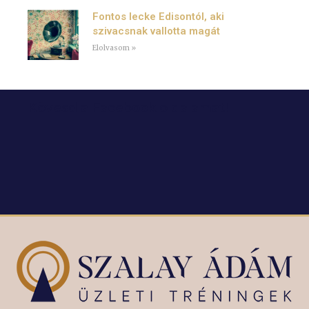
Fontos lecke Edisontól, aki
szivacsnak vallotta magát
Elolvasom »
Kövesd a Facebook oldalamat!