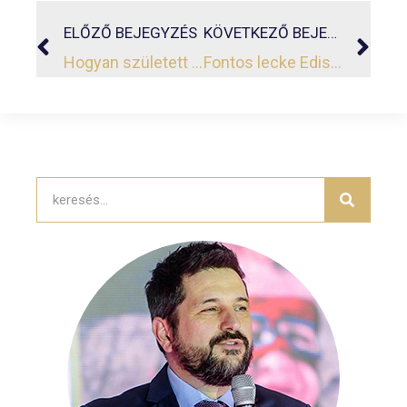
ELŐZŐ BEJEGYZÉS
KÖVETKEZŐ BEJEGYZÉS
Hogyan született az abszolút sikerkönyv?
Fontos lecke Edisontól, aki szivacsnak vallotta magát