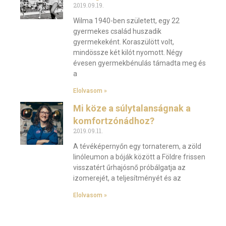
2019.09.19.
Wilma 1940-ben született, egy 22
gyermekes család huszadik
gyermekeként. Koraszülött volt,
mindössze két kilót nyomott. Négy
évesen gyermekbénulás támadta meg és
a
Elolvasom »
Mi köze a súlytalanságnak a
komfortzónádhoz?
2019.09.11.
A tévéképernyőn egy tornaterem, a zöld
linóleumon a bóják között a Földre frissen
visszatért űrhajósnő próbálgatja az
izomerejét, a teljesítményét és az
Elolvasom »