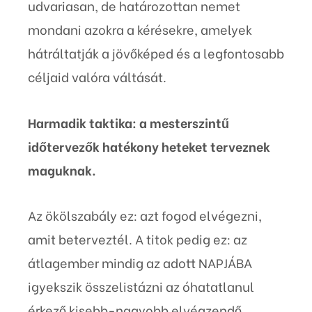
udvariasan, de határozottan nemet
mondani azokra a kérésekre, amelyek
hátráltatják a jövőképed és a legfontosabb
céljaid valóra váltását.
Harmadik taktika: a mesterszintű
időtervezők hatékony heteket terveznek
maguknak.
Az ökölszabály ez: azt fogod elvégezni,
amit beterveztél. A titok pedig ez: az
átlagember mindig az adott NAPJÁBA
igyekszik összelistázni az óhatatlanul
érkező kisebb-nagyobb elvégzendő